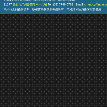
11677
臺北市汀州路四段八十八號
Tel: (02) 7749-6798 Email:
changcy@ntnu.e
本網站上的任何資料，版權皆為張俊彥教授所有，未經許可請勿任何複製使用