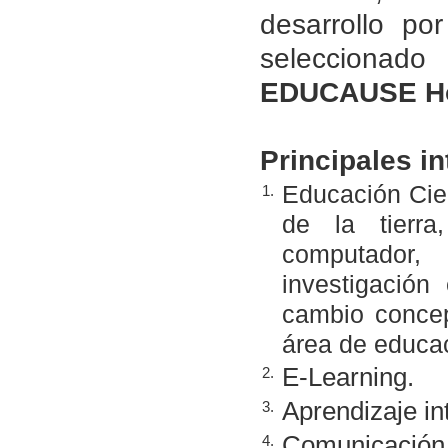
desarrollo po
seleccionad
EDUCAUSE Ho
Principales in
Educación Cien
1.
de la tierra
computador,
investigació
cambio concep
área de educac
E-Learning.
2.
Aprendizaje int
3.
Comunicación c
4.