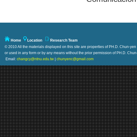
Home
Location
Research Team
© 2010 All the materials displayed on this site are properties of PH.D. Chun-y
or used in any form or by any means without the prior permission of PH.D. Ch
Email:
changcy@ntnu.edu.tw
|
chunyenc@gmail.com