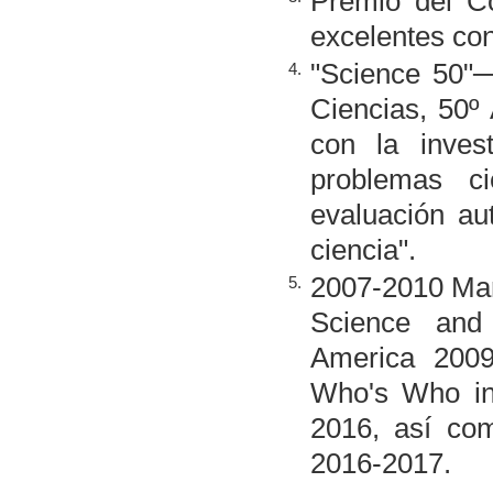
Premio del C
excelentes con
"Science 50"─
4.
Ciencias, 50º 
con la inves
problemas ci
evaluación au
ciencia".
2007-2010 Mar
5.
Science and
America 2009
Who's Who in
2016, así co
2016-2017.